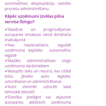
automašīnas ekspluatāciju saistīto
procesu administrēšanu.
Kāpēc uzņēmumi izvēlas pilna
servisa līzingu?
✔Skaidras un prognozējamas
autoparka izmaksas vienā ikmēneša
maksājumā
✔Nav nepieciešams ieguldīt
uzņēmuma kapitālu automašīnu
iegādē
✔Mazāks administratīvais slogs
uzņēmuma darbiniekiem
✔Ietaupīts laiks un resursi, kas citādi
būtu jāvelta auto iegādei,
uzturēšanai un administrēšanai
✔Auto vienmēr uzturēti labā
tehniskā stāvoklī
✔Elastība pielāgot vai atjaunot
autoparku atbilstoši uzņēmuma