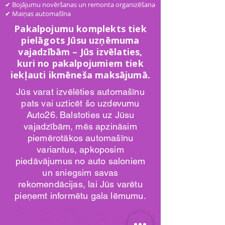
✔ Bojājumu novēršanas un remonta organizēšana
✔ Maiņas automašīna
Pakalpojumu komplekts tiek
pielāgots Jūsu uzņēmuma
vajadzībām – Jūs izvēlaties,
kuri no pakalpojumiem tiek
iekļauti ikmēneša maksājumā.
Jūs varat izvēlēties automašīnu
pats vai uzticēt šo uzdevumu
Auto26. Balstoties uz Jūsu
vajadzībām, mēs apzināsim
piemērotākos automašīnu
variantus, apkoposim
piedāvājumus no auto saloniem
un sniegsim savas
rekomendācijas, lai Jūs varētu
pieņemt informētu gala lēmumu.
Car rental / full service leasing / short
term rent / long term rent