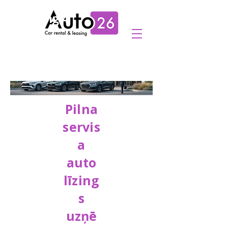
Heading 4
Pilna
servis
a
auto
līzing
s
uzņē