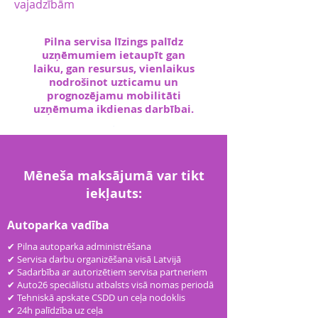
vajadzībām
Pilna servisa līzings palīdz
uzņēmumiem ietaupīt gan
laiku, gan resursus, vienlaikus
nodrošinot uzticamu un
prognozējamu mobilitāti
uzņēmuma ikdienas darbībai.
Mēneša maksājumā var tikt
iekļauts:
Autoparka vadība
✔ Pilna autoparka administrēšana
✔ Servisa darbu organizēšana visā Latvijā
✔ Sadarbība ar autorizētiem servisa partneriem
✔ Auto26 speciālistu atbalsts visā nomas periodā
✔ Tehniskā apskate CSDD un ceļa nodoklis
✔ 24h palīdzība uz ceļa