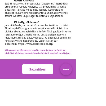
Google Analytics
Šajā tīmekļa vietnē ir uzstādīta “Google Inc.” izstrādātā
programma “Google Analytics”. Šī programma izmanto
sīkdatnes, lai tādā veidā dotu iespēju luzturētājam
analizēt to, kā vietne tiek izmantota un uzlabot vietnes
satura kvalitāti un pielāgot to lietotāju vajadzībām.
Kā izslēgt sīkdatnes?
Ja ir vēlēšanās, tad varat sīkdatnes kontrolēt un izdzēst.
Tīmekļa pārlūkprogrammu ir iespēja iestatīt tā, lai tiktu
bloķēta sīkdatņu saglabāšana ierīcē. Tādā gadījumā, katru
reizi apmeklējot tīmekļa vietni, būs jāpielāgo atsevišķi
iestatījumi, turklāt, pastāv iespēja, ka daži pakalpojumi un
funkcijas vietnē nedarbosies. Lasiet vairāk par
sīkdatnēm:
https://www.aboutcookies.org/
Mājaslapas un tās sniegto iespēju izmantošana nozīmē, ka
piekrītat sīkdatņu izmantošanai atbilstoši iepriekš minētajam.
Sazināties