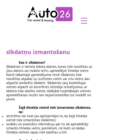
Heading 4
Informācija par Auto26
sīkdatņu izmantošanu
Kas ir sīkdatnes?
Sīkdatnes ir neliela teksta datnes, kuras tiek nosūtītas uz
jūsu datoru vai mobilo ierīci, apmeklējot tīmekļa vietni.
Katrā nākamajā apmeklējuma reizē sīkdatnes tiek
nosūtītas atpakaļ uz izcelsmes vietni vai citu vietni, kas
atpazīst konkrēto sīkdatni. Sīkdatnes ļauj konkrētajai
vietnei atpazīt un atcerēties lietotāja iestatījumus, ar
kādiem tika skatīta vietne, tādējādi turpmākajās vietnes
apmeklēšanas reizēs nav nepieciešamība tos norādīt no
jauna.
Šajā tīmekļa vietnē tiek izmantotas sīkdatnes,
lai:
atcerētos vai esat jau apstiprinājis to, ka šajā tīmekļa
vietnē tiek izmantotas sīkdatnes;
ievāktu un analizētu informāciju par to, kā apmeklētāji
izmanto tīmekļa vietni, piemēram, cik bieži un kādas
tīmekļa vietnes lapas tiek skatītas u.tml.