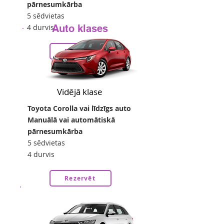
pārnesumkārba
5 sēdvietas
4 durvis
Auto klases
22
no
eur/24h
Rezervēt
Vidējā klase
Toyota Corolla vai līdzīgs auto
Manuālā vai automātiskā
pārnesumkārba
5 sēdvietas
4 durvis
Rezervēt
26
no
eur/24h