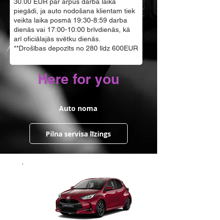
30.00 EUR par ārpus darba laika
piegādi, ja auto nodošana klientam tiek
veikta laika posmā 19:30-8:59 darba
dienās vai 17:00-10:00 brīvdienās, kā
arī oficiālajās svētku dienās.
**Drošības depozīts no 280 līdz 600EUR
Here for you
Auto noma
Pilna servisa līzings
20
no
eur/24h