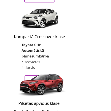
no
eur/24h
Kompaktā Crossover klase
Toyota CHr
Automātiskā
pārnesumkārba
5 sēdvietas
4 durvis
42
no
eur/24h
Rezervēt
Pilsētas apvidus klase