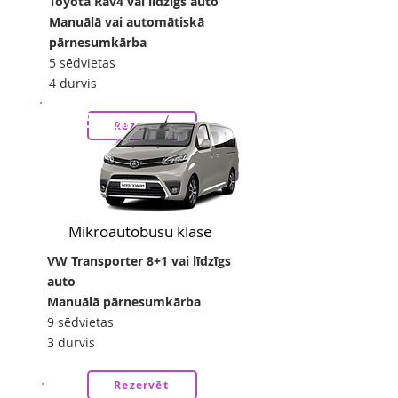
Toyota Rav4 vai līdzīgs auto
Manuālā vai automātiskā
pārnesumkārba
5 sēdvietas
4 durvis
45
no
eur/24h
Rezervēt
Mikroautobusu klase
VW Transporter 8+1 vai līdzīgs
auto
Manuālā pārnesumkārba
9 sēdvietas
3 durvis
Rezervēt