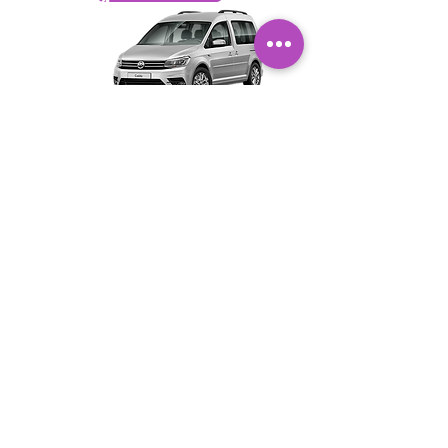
24
no
eur/24h
Mazā komercklase
VW Caddy vai Citroen Berlingo
Manuālā pārnesumkārba
5 sēdvietas
4 durvis
Rezervēt
Kāpēc izvēlēties mūs?
Klients ir mūsu prioritāte