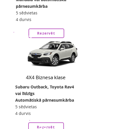
pārnesumkārba
5 sēdvietas
4 durvis
Rezervēt
42
no
eur/24h
4X4 Biznesa klase
Subaru Outback, Toyota Rav4
vai līdzīgs
Automātiskā pārnesumkārba
5 sēdvietas
4 durvis
33
Rezervēt