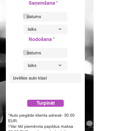
r
Saņemšana
*
e
q
u
i
r
laiks
e
d
r
Nodošana
*
e
q
u
i
r
laiks
e
d
Turpināt
*Auto piegāde klienta adresē- 30.00
EUR.
!!
Var tikt piemērota papildus maksa