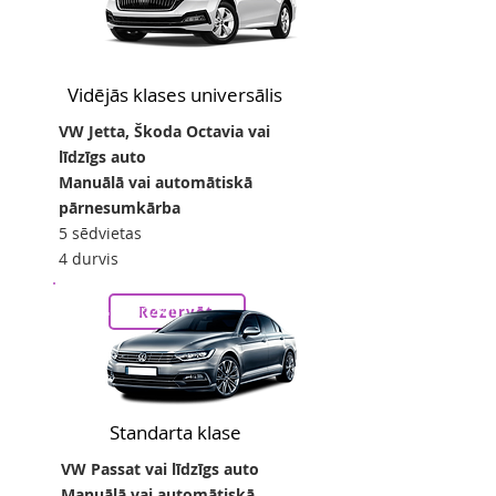
Vidējās klases universālis
VW Jetta, Škoda Octavia vai
līdzīgs auto
Manuālā vai automātiskā
pārnesumkārba
5 sēdvietas
4 durvis
28
no
eur/24h
Rezervēt
Standarta klase
VW Passat vai līdzīgs auto
Manuālā vai automātiskā