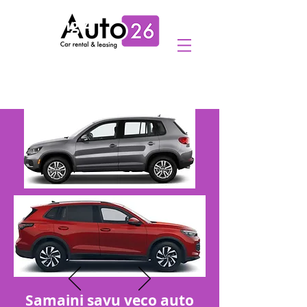
Heading 4
Samaini savu veco auto